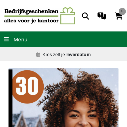
0
Menu
De
allerbeste
service