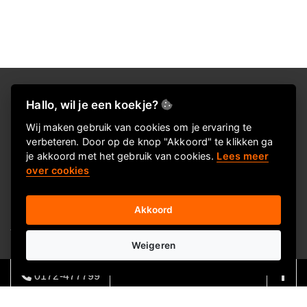
Over Alles voor je kantoor
Hallo, wil je een koekje?
Alles voor je kantoor levert al ruim 20 jaar kerstpakketten en
Wij maken gebruik van cookies om je ervaring te
verbeteren. Door op de knop "Akkoord" te klikken ga
eindejaarsgeschenken. In deze webshop vind je een greep uit
je akkoord met het gebruik van cookies.
Lees meer
ons eindejaarsassortiment en onze twee Keuzekado
over cookies
concepten. Wij leveren ook
kantoorbenodigdheden, promotionele artikelen en
Akkoord
je kunt bij ons ook
terecht voor facilitaire producten, kantoormeubilair,
Weigeren
kantoormachines en drukwerk.
0172-477799
Ons enthousiaste team heeft door de jarenlange ervaring