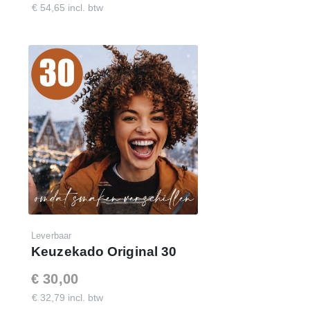
€ 54,65 incl. btw
100% Ontzorging
Daar doen we het voor
Klik op onderstaande link voor de
demo-website
en log
in met de getoonde code. Met dit budget hebben uw
medewerkers
1600 punten
te besteden in de webshop.
www.keuzekado.com
Inloggegevens:
E-mail : je eigen e-mailadres
Wachtwoord : demo80keuzekado
Leverbaar
Keuzekado Original 30
€ 30,00
€ 32,79 incl. btw