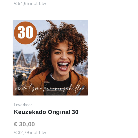
€ 54,65 incl. btw
100% Ontzorging
Daar doen we het voor
Klik op onderstaande link voor de
demo-website
en log
in met de getoonde code. Met dit budget hebben uw
medewerkers
1300 punten
te besteden in de webshop.
www.keuzekado.com
Inloggegevens:
E-mail : je eigen e-mailadres
Wachtwoord : demo65keuzekado
Leverbaar
Keuzekado Original 30
€ 30,00
€ 32,79 incl. btw