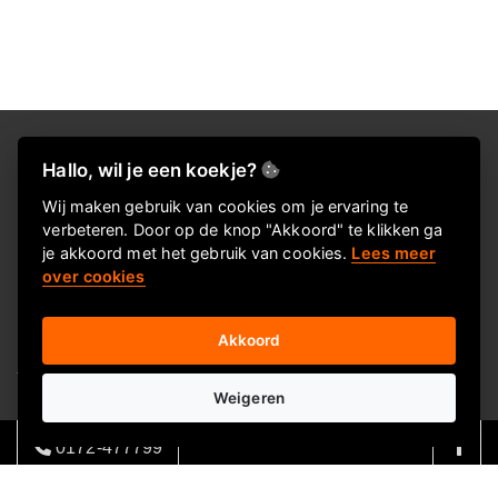
Over Alles voor je kantoor
Hallo, wil je een koekje?
Alles voor je kantoor levert al ruim 20 jaar kerstpakketten en
Wij maken gebruik van cookies om je ervaring te
verbeteren. Door op de knop "Akkoord" te klikken ga
eindejaarsgeschenken. In deze webshop vind je een greep uit
je akkoord met het gebruik van cookies.
Lees meer
ons eindejaarsassortiment en onze twee Keuzekado
over cookies
concepten. Wij leveren ook
kantoorbenodigdheden, promotionele artikelen en
Akkoord
je kunt bij ons ook
terecht voor facilitaire producten, kantoormeubilair,
Weigeren
kantoormachines en drukwerk.
0172-477799
Ons enthousiaste team heeft door de jarenlange ervaring